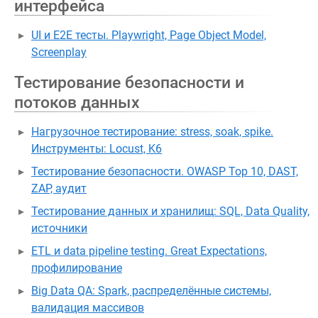
интерфейса
UI и E2E тесты. Playwright, Page Object Model,
Screenplay
Тестирование безопасности и
потоков данных
Нагрузочное тестирование: stress, soak, spike.
Инструменты: Locust, K6
Тестирование безопасности. OWASP Top 10, DAST,
ZAP, аудит
Тестирование данных и хранилищ: SQL, Data Quality,
источники
ETL и data pipeline testing. Great Expectations,
профилирование
Big Data QA: Spark, распределённые системы,
валидация массивов