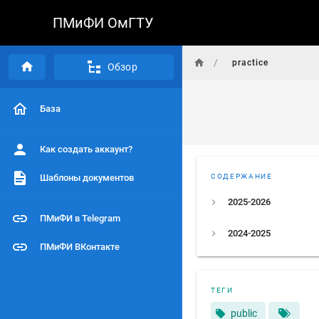
ПМиФИ ОмГТУ
/
practice
Обзор
База
Как создать аккаунт?
Шаблоны документов
СОДЕРЖАНИЕ
2025-2026
ПМиФИ в Telegram
2024-2025
ПМиФИ ВКонтакте
ТЕГИ
public