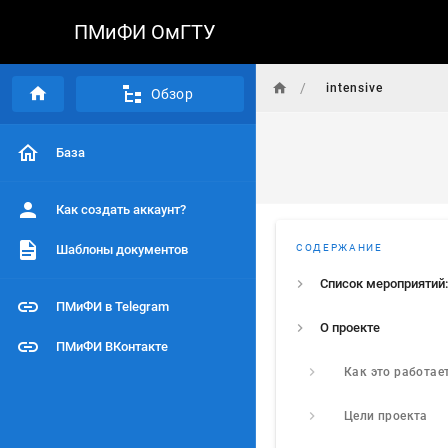
ПМиФИ ОмГТУ
/
intensive
Обзор
База
Как создать аккаунт?
Шаблоны документов
СОДЕРЖАНИЕ
Список мероприятий:
ПМиФИ в Telegram
О проекте
ПМиФИ ВКонтакте
Как это работае
Цели проекта