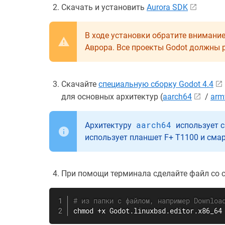
Скачать и установить
Aurora SDK
В ходе установки обратите внимание
Аврора. Все проекты Godot должны 
Скачайте
специальную сборку Godot 4.4
для основных архитектур (
aarch64
/
arm
aarch64
Архитектуру
использует с
использует планшет F+ T1100 и сма
При помощи терминала сделайте файл со 
# из папки с файлом, например Downloa
chmod
 +x Godot.linuxbsd.editor.x86_64