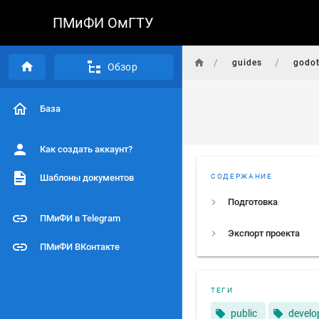
ПМиФИ ОмГТУ
/
/
guides
godot
Обзор
База
Как создать аккаунт?
Шаблоны документов
СОДЕРЖАНИЕ
Подготовка
ПМиФИ в Telegram
Экспорт проекта
ПМиФИ ВКонтакте
ТЕГИ
public
devel