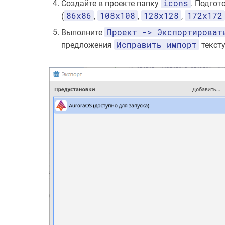
icons
Создайте в проекте папку
. Подгот
86x86
108x108
128x128
172x172
(
,
,
,
Проект -> Экспортироват
Выполните
Исправить импорт
предложения
тексту