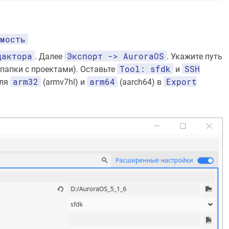
мость
дактора
Экспорт -> AuroraOS
. Далее
. Укажите путь
Tool: sfdk
SSH
 папки с проектами). Оставьте
и
arm32
arm64
Export
для
(armv7hl) и
(aarch64) в