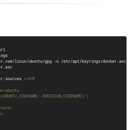
url
r.asc

er.sources 
<<
EOF

x/ubuntu

${UBUNTU_CODENAME
:-
$VERSION_CODENAME}
"
)
cture
)
c
