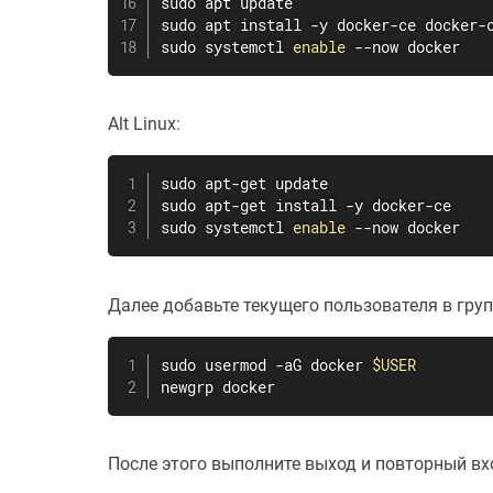
sudo
apt
sudo
apt
install
sudo
 systemctl 
enable
 --now docker
Alt Linux:
sudo
apt-get
sudo
apt-get
install
sudo
 systemctl 
enable
 --now docker
Далее добавьте текущего пользователя в гру
sudo
usermod
 -aG docker 
$USER
newgrp docker
После этого выполните выход и повторный вхо