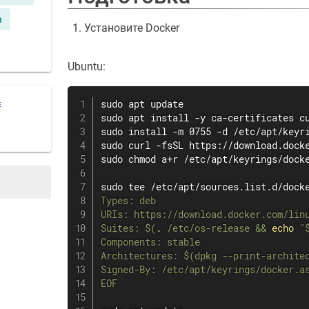
a
Установите Docker
Ubuntu:
sudo
apt
Е
sudo
apt
install
 -y ca-certificates 
c
sudo
install
sudo
curl
sudo
chmod
 a+r /etc/apt/keyrings/docke
sudo
tee
 /etc/apt/sources.list.d/dock
Types: deb

URIs: https://download.docker.com/linu
Suites: 
$(
.
 /etc/os-release 
&&
echo
"
Components: stable

Architectures: 
$(
dpkg --print-archite
Signed-By: /etc/apt/keyrings/docker.as
EOF