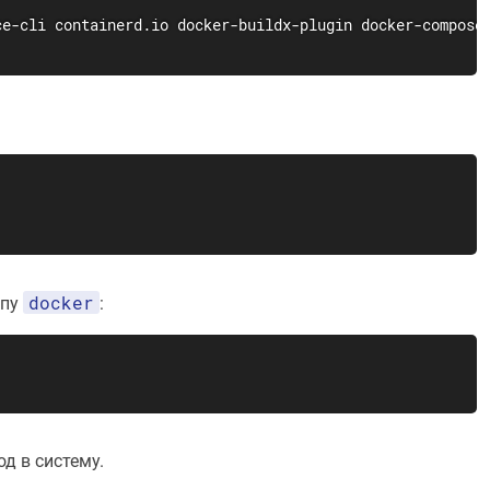
docker
ппу
:
д в систему.