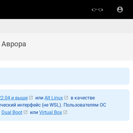
👉
👈
 Аврора
22.04 и выше
или
Alt Linux
в качестве
ческий интерфейс (не WSL). Пользователям ОС
ь
Dual Boot
или
Virtual Box