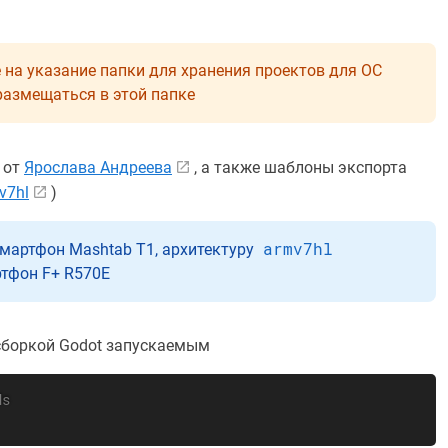
 на указание папки для хранения проектов для ОС
размещаться в этой папке
от
Ярослава Андреева
, а также шаблоны экспорта
v7hl
)
armv7hl
мартфон Mashtab T1, архитектуру
ртфон F+ R570E
сборкой Godot запускаемым
ds