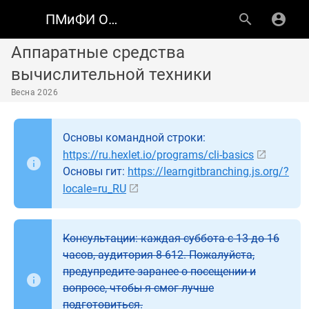
ПМиФИ ОмГТУ
Аппаратные средства
вычислительной техники
Весна 2026
Основы командной строки:
https://ru.hexlet.io/programs/cli-basics
Основы гит:
https://learngitbranching.js.org/?
locale=ru_RU
Консультации: каждая суббота с 13 до 16
часов, аудитория 8-612. Пожалуйста,
предупредите заранее о посещении и
вопросе, чтобы я смог лучше
подготовиться.