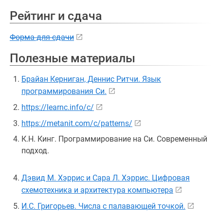
Рейтинг и сдача
Форма для сдачи
Полезные материалы
Брайан Керниган, Деннис Ритчи. Язык
программирования Си.
https://learnc.info/c/
https://metanit.com/c/patterns/
К.Н. Кинг. Программирование на Си. Современный
подход.
Дэвид М. Хэррис и Сара Л. Хэррис. Цифровая
схемотехника и архитектура компьютера
И.С. Григорьев. Числа с палавающей точкой.