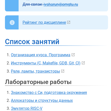
Для связи:
ivsharun@omgtu.ru
Рейтинг по дисциплине
Список занятий
Организация курса. Программа
Инструменты (C, Makefile, GDB, Git, CI)
Реле, лампы, транзисторы
Лабораторные работы
Знакомство с Си, подготовка окружения
Аллокаторы и структуры данных
Эмулятор RISC-V