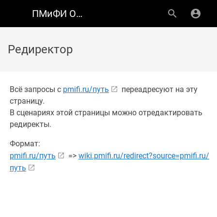
ПМиФИ ОмГТУ
Редиректор
Всё запросы с
pmifi.ru/путь
переадресуют на эту
страницу.
В сценариях этой страницы можно отредактировать
редиректы.
Формат:
pmifi.ru/путь
=>
wiki.pmifi.ru/redirect?source=pmifi.ru/
путь