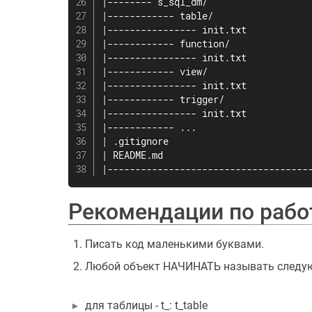
|-------- s_sql_dm/

|------------ table/

|---------------- init.txt

|------------ function/

|---------------- init.txt

|------------ view/

|---------------- init.txt

|------------ trigger/

|---------------- init.txt

|------------ ...

| .gitignore

| README.md

|------------------------------------
Рекомендации по рабо
Писать код маленькими буквами.
Любой объект НАЧИНАТЬ называть следу
для таблицы - t_: t_table