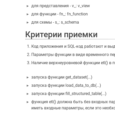
для представления - v_: v_view
для функции - fn_: fn_function
для схемы - s_: s_schema
Критерии приемки
Код приложения и SQL-код работают и выд
Параметры функции в виде временного пе
Наличие верхнеуровневой функции etl() в 
запуска функции get_dataset(...)
запуска функции load_data_to_db(...)
запуска функции fill_structured_table(...)
функция etl() должна быть без входных па
иметь входные параметры, если это необх