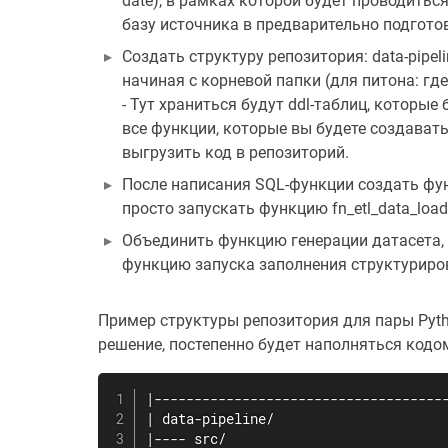
date), в рамках которой будет проводитьс
базу источника в предварительно подгото
Создать структуру репозитория: data-pipe
начиная с корневой папки (для питона: где m
- Тут храниться будут ddl-таблиц, которые 
все функции, которые вы будете создавать 
выгрузить код в репозиторий.
После написания SQL-функции создать функци
просто запускать функцию fn_etl_data_load
Объединить функцию генерации датасета,
функцию запуска заполнения структуриров
Пример структуры репозитория для пары Python
решение, постепенно будет наполняться кодом
|-------------------------------------
| data-pipeline/

|---- src/
