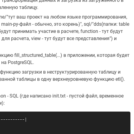
я трансформация данных и загрузка из загруженного в
вленную таблицу.
line/"тут ваш проект на любом языке программирования,
ain-py-файл - обычно, это корень)", sql/"dds(папки: table
будут принимать участие в расчете, function - тут будут
для расчета, view - тут будут все представления") и
ю fill_structured_table(...) в приложении, которая будет
 на PostgreSQL.
 функцию загрузки в неструктурированную таблицу и
анной таблицы в одну верхнеуровневую функцию etl().
 - SQL (где написано init.txt - пустой файл, временное
):
----------|
