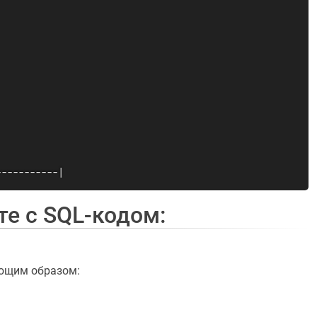
-----------|
те с SQL-кодом:
ющим образом: