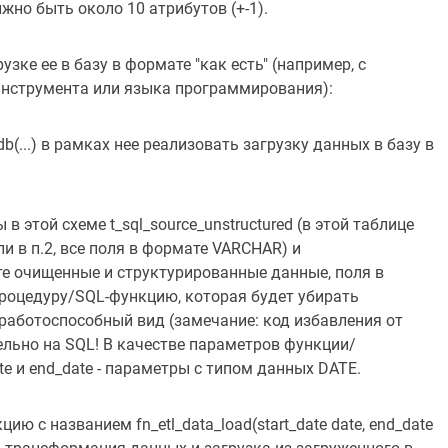
жно быть около 10 атрибутов (+-1).
зке ее в базу в формате "как есть" (например, с
инструмента или языка программирования):
b(...) в рамках нее реализовать загрузку данных в базу в
в этой схеме t_sql_source_unstructured (в этой таблице
 в п.2, все поля в формате VARCHAR) и
узите очищенные и структурированные данные, поля в
роцедуру/SQL-функцию, которая будет убирать
работоспособный вид (замечание: код избавления от
льно на SQL! В качестве параметров функции/
e и end_date - параметры с типом данных DATE.
ю с названием fn_etl_data_load(start_date date, end_date