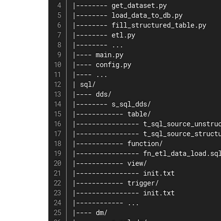
|-------- get_dataset.py

|-------- load_data_to_db.py

|-------- fill_structured_table.py

|-------- etl.py

|-------- ...

|---- main.py

|---- config.py

|---- ...

| sql/

|---- dds/

|-------- s_sql_dds/

|------------ table/

|---------------- t_sql_source_unstruc
|---------------- t_sql_source_structu
|------------ function/

|---------------- fn_etl_data_load.sql
|------------ view/

|---------------- init.txt

|------------ trigger/

|---------------- init.txt

|------------ ...

|---- dm/
