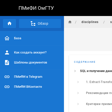
ПМиФИ ОмГТУ
/
/
disciplines
s
Обзор
База
Как создать аккаунт?
Шаблоны документов
СОДЕРЖАНИЕ
SQL и получение дан
ПМиФИ в Telegram
ПМиФИ ВКонтакте
Критерии прием