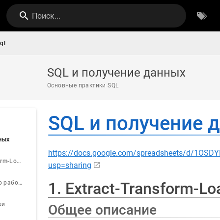
Поиск...
ql
SQL и получение данных
Основные практики SQL
SQL и получение 
ных
https://docs.google.com/spreadsheets/d/1O
1. Extract-Transform-Load (ETL)
usp=sharing
Рекомендации по работе с SQL-кодом:
1. Extract-Transform-Lo
ки
Общее описание